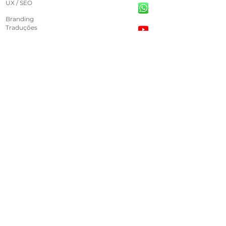
UX / SEO
Branding
Traduções
Blog
Contato
+55 19 99364 1644
Atendimento por telefone:
08:h-18:h
de Segunda a Sexta-feira.
cloudtivemarketingdigital@gmail.com
Agência de Marketing
Santa Bárbara D'Oeste
São Paulo -
CEP:
13450-115