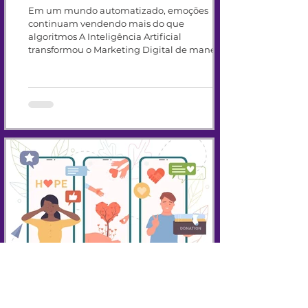
Em um mundo automatizado, emoções
continuam vendendo mais do que
algoritmos A Inteligência Artificial
transformou o Marketing Digital de maneira
profunda. Hoje, empresas conseguem
automatizar campanhas, criar conteúdos
rapidamente e analisar dados com uma
precisão impressionante. Tudo ficou mais
rápido. Mais técnico. Mais automatizado. Mas
existe algo que continua praticamente
inalterado mesmo em meio a toda essa
evolução tecnológica: as decisões humanas
continuam sendo emoci
Redes Sociais Precisam de
Personalidade