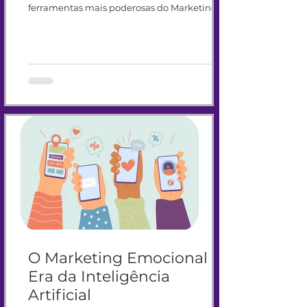
ferramentas mais poderosas do Marketing
Digital moderno. Hoje, empresas conseguem
criar conteúdos, automatizar campanhas,
analisar dados e otimizar processos em
poucos minutos. Isso trouxe velocidade,
produtividade e novas possibilidades para
marcas de todos os tamanhos. Mas junto com
essa transformação surgiu um desafio
importante: como utilizar I
O Marketing Emocional na
Era da Inteligência
Artificial