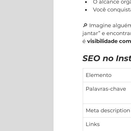
O alcance orgâ
Você conquist
🔎 Imagine alguém
jantar” e encontra
é 
visibilidade co
SEO no Ins
Elemento
Palavras-chave
Meta description
Links