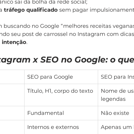
nico sai da bolha da rede social;
a 
tráfego qualificado
 sem pagar impulsionament
 buscando no Google “melhores receitas veganas
ndo seu post de carrossel no Instagram com dicas p
m intenção
.
tagram x SEO no Google: o qu
SEO para Google
SEO para I
Título, H1, corpo do texto
Nome de usuá
legendas
Fundamental
Não existe
Internos e externos
Apenas um l