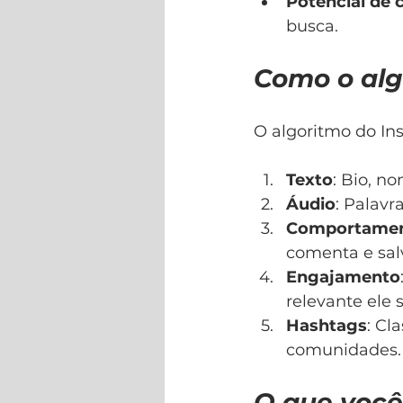
Potencial de 
busca.
Como o alg
O algoritmo do In
Texto
: Bio, n
Áudio
: Palavr
Comportamen
comenta e sal
Engajamento
relevante ele s
Hashtags
: Cl
comunidades.
O que você