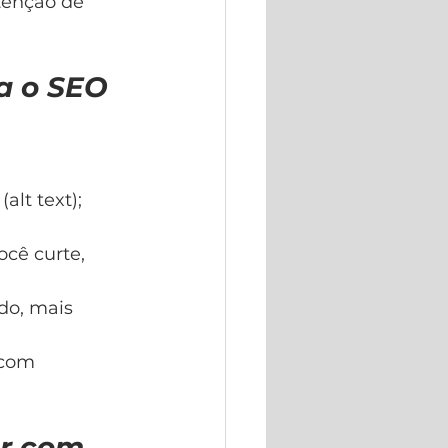
tenção de 
a o SEO
alt text);
cê curte, 
do, mais 
 com 
r com 