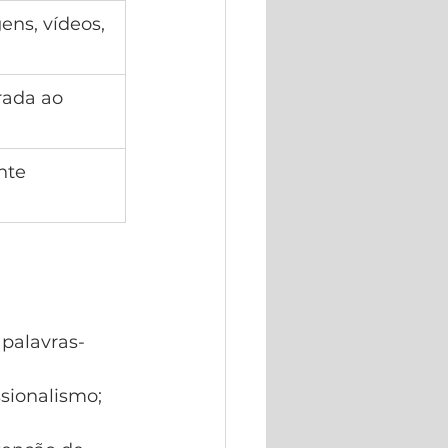
ens, vídeos, 
rada ao 
te 
palavras-
ssionalismo;