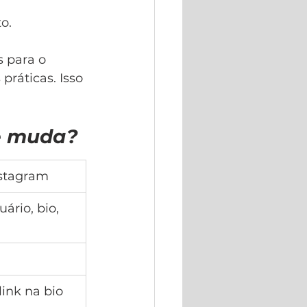
o.
 para o 
ráticas. Isso 
e muda?
nstagram
rio, bio, 
ink na bio