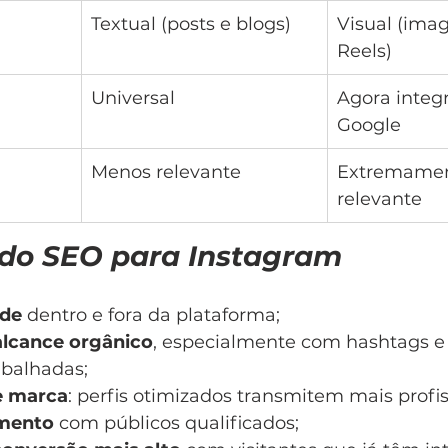
Textual (posts e blogs)
Visual (imag
Reels)
Universal
Agora integ
Google
Menos relevante
Extremamen
relevante
 do SEO para Instagram
ade
 dentro e fora da plataforma;
lcance orgânico
, especialmente com hashtags e 
balhadas;
e marca
: perfis otimizados transmitem mais profi
mento
 com públicos qualificados;