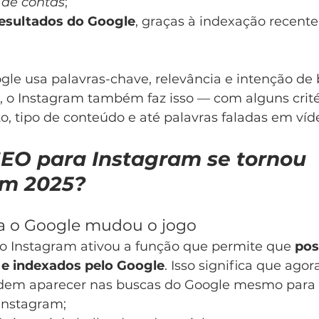
 de contas
;
esultados do Google
, graças à indexação recente
le usa palavras-chave, relevância e intenção de 
s, o Instagram também faz isso — com alguns critér
 tipo de conteúdo e até palavras faladas em víd
SEO para Instagram se tornou 
em 2025?
ra o Google mudou o jogo
 o Instagram ativou a função que permite que 
pos
 e indexados pelo Google
. Isso significa que agora
odem aparecer nas buscas do Google mesmo para
Instagram;