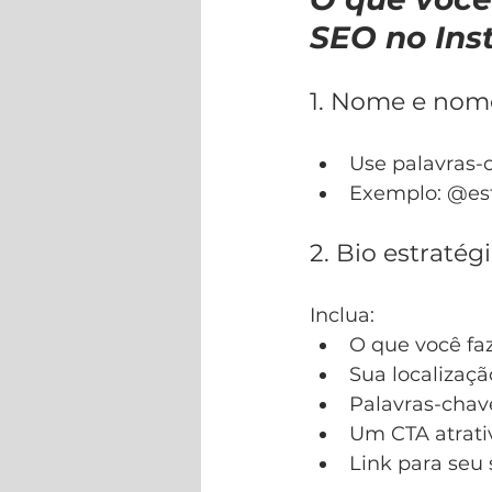
SEO no In
1. Nome e nom
Use palavras-
Exemplo: @est
2. Bio estratég
Inclua:
O que você faz
Sua localizaçã
Palavras-chav
Um CTA atrati
Link para seu 