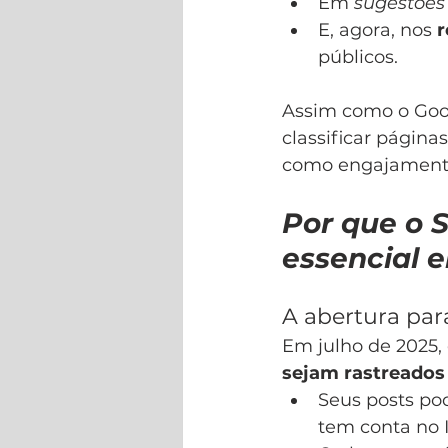
Em 
sugestões
E, agora, nos 
r
públicos.
Assim como o Goog
classificar página
como engajamento,
Por que o 
essencial 
A abertura pa
Em julho de 2025,
sejam rastreados
Seus posts p
tem conta no 