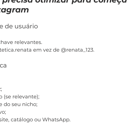
stagram
e de usuário
chave relevantes.
etica.renata em vez de @renata_123.
ica
;
o (se relevante);
e do seu nicho;
vo;
site, catálogo ou WhatsApp.