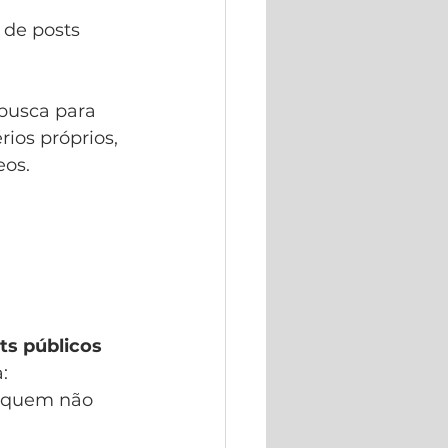
 de posts 
busca para 
ios próprios, 
eos.
ts públicos 
:
 quem não 