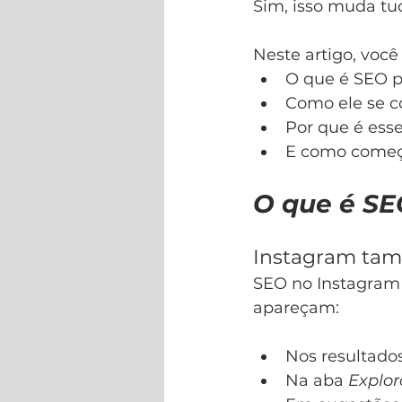
Sim, isso muda tu
Neste artigo, você
O que é SEO p
Como ele se c
Por que é ess
E como começa
O que é SE
Instagram ta
SEO no Instagram 
apareçam:
Nos resultado
Na aba 
Explor