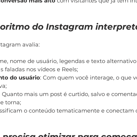
conversão mais alto
 com visitantes que já têm in
oritmo do Instagram interpret
stagram avalia:
ome, nome de usuário, legendas e texto alternativo (
as faladas nos vídeos e Reels;
to do usuário
: Com quem você interage, o que vo
va;
: Quanto mais um post é curtido, salvo e comenta
e torna;
assificam o conteúdo tematicamente e conectam
 precisa otimizar para começa