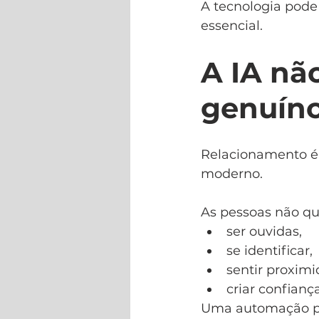
A tecnologia pode
essencial.
A IA nã
genuín
Relacionamento é 
moderno.
As pessoas não q
ser ouvidas,
se identificar,
sentir proximi
criar confiança
Uma automação p