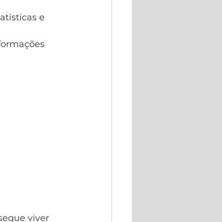
tísticas e 
nformações 
egue viver 