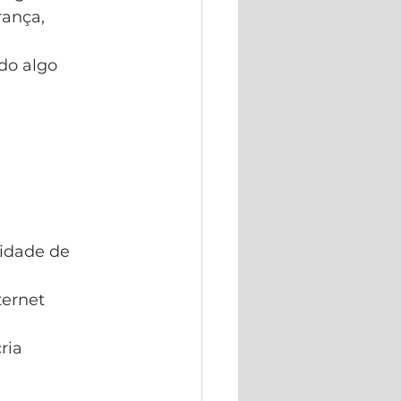
rança, 
do algo 
idade de 
ernet 
ria 