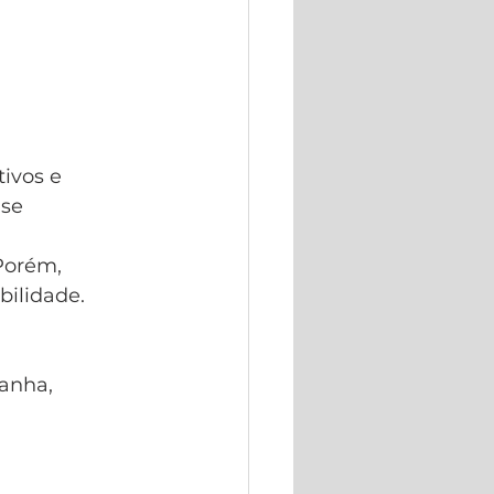
ivos e 
se 
Porém, 
ilidade.
anha,