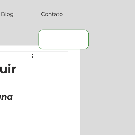
Blog
Contato
uir
ana 