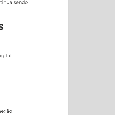
tinua sendo 
s 
gital 
exão 