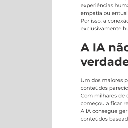
experiências human
empatia ou entus
Por isso, a conex
exclusivamente 
A IA não
verdade
Um dos maiores pr
conteúdos parecid
Com milhares de e
começou a ficar re
A IA consegue ger
conteúdos baseado