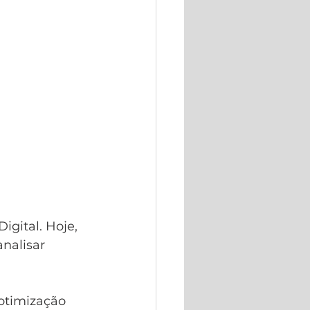
gital. Hoje, 
nalisar 
otimização 