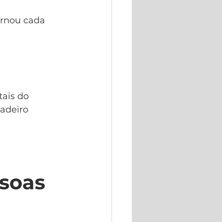
ornou cada 
ais do 
adeiro 
soas 