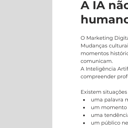
A IA nã
humano
O Marketing Digit
Mudanças culturai
momentos históri
comunicam.
A Inteligência Art
compreender prof
Existem situações
uma palavra 
um momento s
uma tendência
um público ne