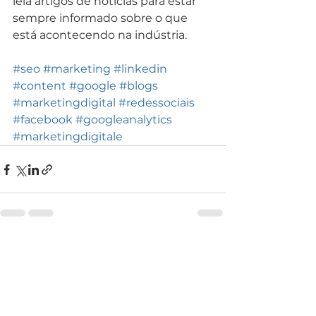
leia artigos de notícias para estar 
sempre informado sobre o que 
está acontecendo na indústria.
#seo
#marketing
#linkedin
#content
#google
#blogs
#marketingdigital
#redessociais
#facebook
#googleanalytics
#marketingdigitale