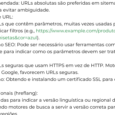
endada: URLs absolutas são preferidas em sitema
a evitar ambiguidade.
e URL:
Ls que contêm parâmetros, muitas vezes usadas p
ar filtros (e.g., 
https://www.example.com/produt
isetas&cor=azul
).
 SEO: Pode ser necessário usar ferramentas com
e para indicar como os parâmetros devem ser tra
Ls seguras que usam HTTPS em vez de HTTP. Moto
 Google, favorecem URLs seguras.
: Obtendo e instalando um certificado SSL para 
onais (hreflang):
das para indicar a versão linguística ou regional
do motores de busca a servir a versão correta par
regiões.