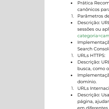
Prática Recom
canônicos par
Parâmetros d
Descrição: UR
sessões ou aplic
categoria=cam
Implementação
Search Consol
URLs HTTPS:
Descrição: UR
busca, como o
Implementação
domínio.
URLs Internaci
Descrição: Usa
página, ajudan
em diferentes 