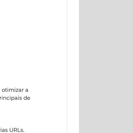
 otimizar a 
incipais de 
rias URLs.