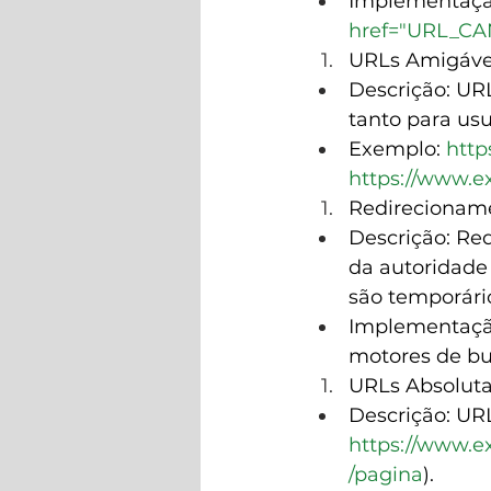
Implementaçã
href="URL_C
URLs Amigávei
Descrição: URL
tanto para us
Exemplo: 
http
https://www.
Redirecioname
Descrição: Re
da autoridade
são temporári
Implementação
motores de bu
URLs Absolutas
Descrição: UR
https://www.
/pagina
).