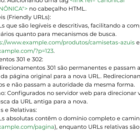
o: Adicionando uma tag 
<link rel="canonical" 
ANÔNICA">
 no cabeçalho HTML.
s (Friendly URLs):
s que são legíveis e descritivas, facilitando a co
uários quanto para mecanismos de busca.
s://www.example.com/produtos/camisetas-azuis
 
example.com/?p=123
.
ntos 301 e 302:
direcionamentos 301 são permanentes e passam a
 da página original para a nova URL. Redireciona
os e não passam a autoridade da mesma forma.
: Configurados no servidor web para direcionar vi
sca da URL antiga para a nova.
 e Relativas:
Ls absolutas contêm o domínio completo e caminho
example.com/pagina
), enquanto URLs relativas são p