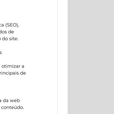
a (SEO), 
dos de 
do site.
s 
 otimizar a 
incipais de 
a da web 
 conteúdo.