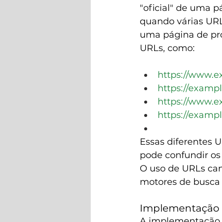
"oficial" de uma 
quando várias UR
uma página de pro
URLs, como:
https://www.
https://examp
https://www.e
https://examp
Essas diferentes 
pode confundir os 
O uso de URLs canô
motores de busca 
Implementação
A implementação d