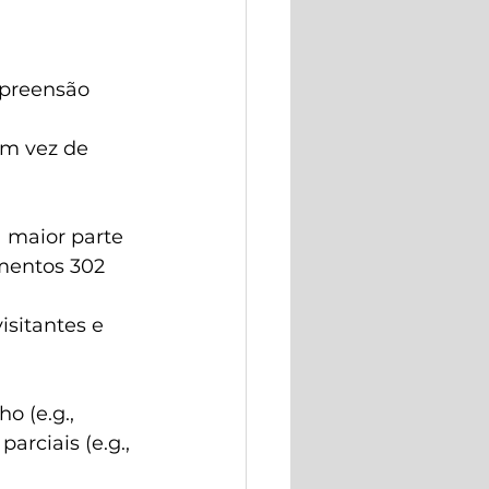
mpreensão 
em vez de 
 maior parte 
mentos 302 
sitantes e 
 (e.g., 
arciais (e.g., 