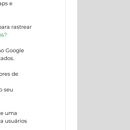
ps e 
ara rastrear 
os?
o Google 
tados.
res de 
o seu 
 de uma 
a usuários 