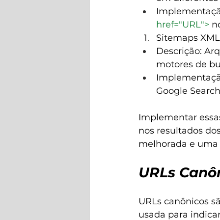
Implementação
href="URL">
 n
Sitemaps XML
Descrição: Arq
motores de bu
Implementação
Google Search
Implementar essas 
nos resultados do
melhorada e uma e
URLs Canôn
URLs canônicos sã
usada para indica