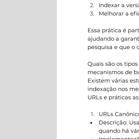
Indexar a vers
Melhorar a efi
Essa prática é pa
ajudando a garant
pesquisa e que o c
Quais são os tipos
mecanismos de b
Existem várias est
indexação nos mec
URLs e práticas as
URLs Canônico
Descrição: Us
quando há vár