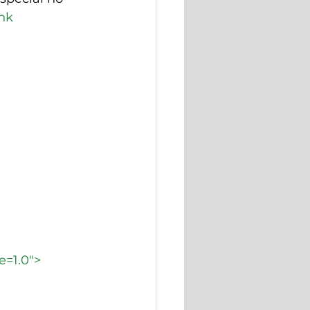
nk 
e=1.0">