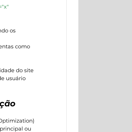
="x" 
ndo os 
entas como 
idade do site 
e usuário 
ação
ptimization) 
rincipal ou 