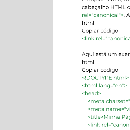
cabeçalho HTML d
rel="canonical">
. 
html
Copiar código
<link rel="canoni
Aqui está um exem
html
Copiar código
<!DOCTYPE html>
<html lang="en">
<head>
    <meta charset=
    <meta name="vi
    <title>Minha P
    <link rel="canon