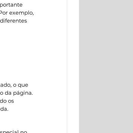
portante 
Por exemplo, 
diferentes 
ado, o que 
ão da página. 
do os 
da.
special no 