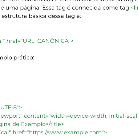
e uma página. Essa tag é conhecida como tag 
<li
A estrutura básica dessa tag é:
cal" href="URL_CANÔNICA">
plo prático:
"UTF-8">
ewport" content="width=device-width, initial-scal
ágina de Exemplo</title>
ical" href="
https://www.example.com
">