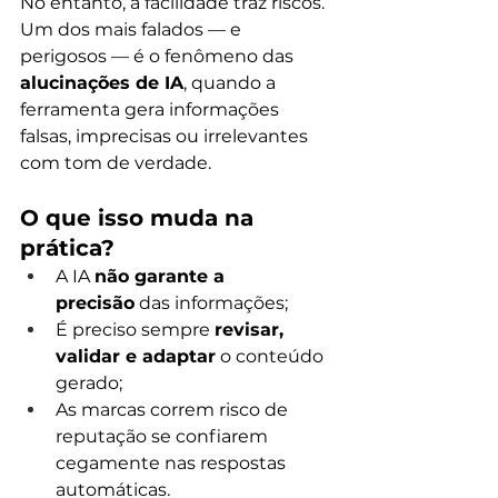
No entanto, a facilidade traz riscos. 
Um dos mais falados — e 
perigosos — é o fenômeno das 
alucinações de IA
, quando a 
ferramenta gera informações 
falsas, imprecisas ou irrelevantes 
com tom de verdade.
O que isso muda na 
prática?
A IA 
não garante a 
precisão
 das informações;
É preciso sempre 
revisar, 
validar e adaptar
 o conteúdo 
gerado;
As marcas correm risco de 
reputação se confiarem 
cegamente nas respostas 
automáticas.