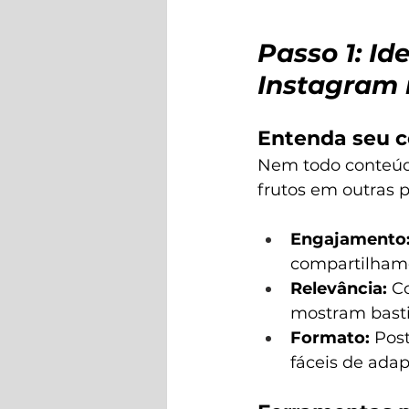
Passo 1: Id
Instagram 
Entenda seu c
Nem todo conteúdo
frutos em outras p
Engajamento
compartilhame
Relevância:
 C
mostram basti
Formato:
 Pos
fáceis de adap