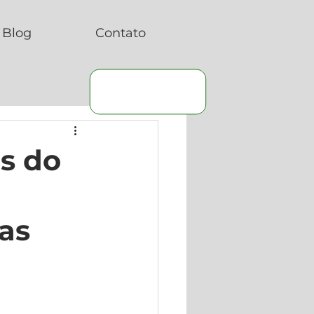
Blog
Contato
s do
ras