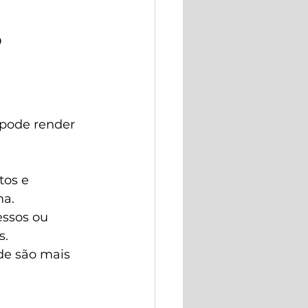
 
pode render 
tos e 
ma.
ssos ou 
s.
de são mais 