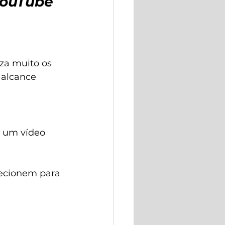
YouTube 
za muito os 
 alcance 
r um vídeo 
recionem para 