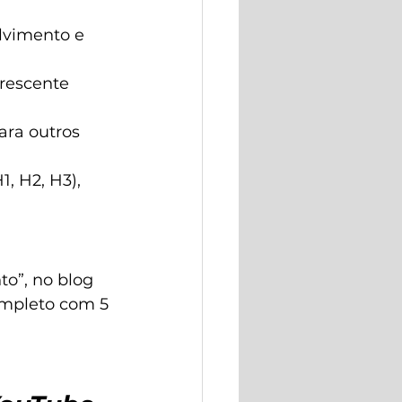
lvimento e 
rescente 
ara outros 
, H2, H3), 
o”, no blog 
mpleto com 5 