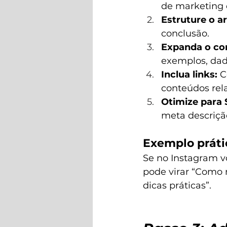
de marketing 
Estruture o ar
conclusão.
Expanda o co
exemplos, dad
Inclua links:
 C
conteúdos rel
Otimize para 
meta descrição
Exemplo práti
Se no Instagram v
pode virar “Como 
dicas práticas”.