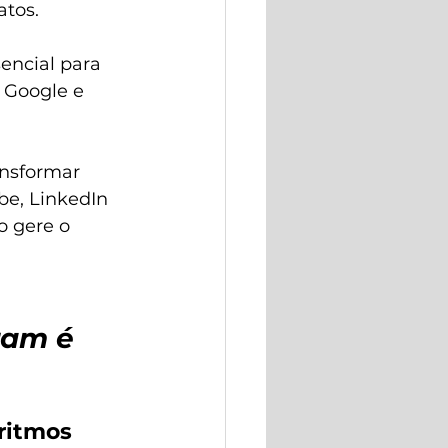
atos.
encial para 
 Google e 
ansformar 
be, LinkedIn 
o gere o 
ram é 
ritmos