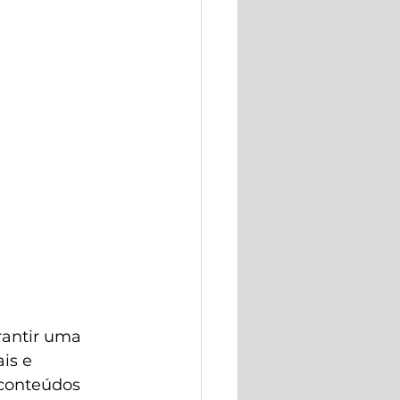
rantir uma 
is e 
conteúdos 