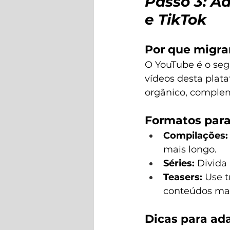
Passo 3: A
e TikTok
Por que migra
O YouTube é o seg
vídeos desta plata
orgânico, comple
Formatos para
Compilações:
mais longo.
Séries:
 Divida
Teasers:
 Use 
conteúdos mai
Dicas para ad