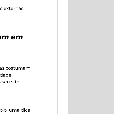
s externas 
ram em 
das costumam 
dade, 
seu site.
lo, uma dica 