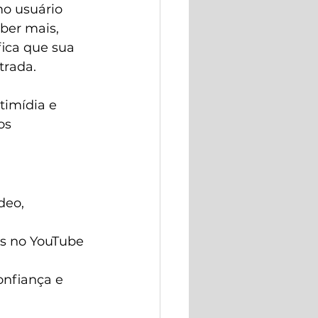
o usuário 
ber mais, 
fica que sua 
trada.
timídia e 
os 
deo, 
s no YouTube 
onfiança e 