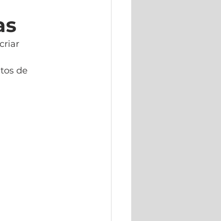
as
riar 
tos de 