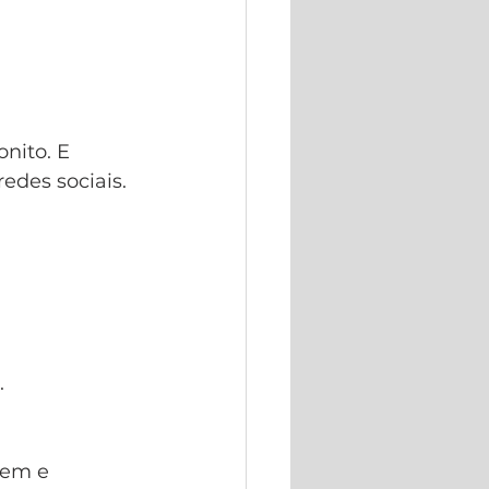
nito. E 
edes sociais.
?
.
tem e 