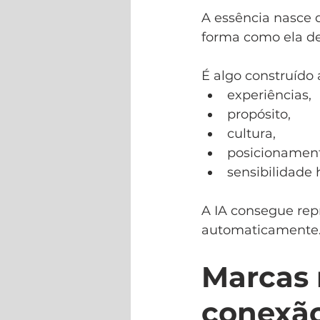
A essência nasce d
forma como ela de
É algo construído 
experiências,
propósito,
cultura,
posicionament
sensibilidade
A IA consegue rep
automaticamente
Marcas 
conexã