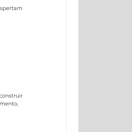
espertam 
construir 
mento, 