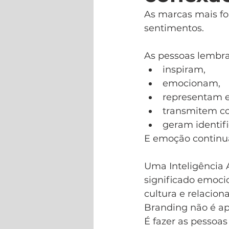
As marcas mais f
sentimentos.
As pessoas lembr
inspiram,
emocionam,
representam es
transmitem co
geram identif
E emoção contin
Uma Inteligência A
significado emoc
cultura e relacio
Branding não é a
É fazer as pessoas