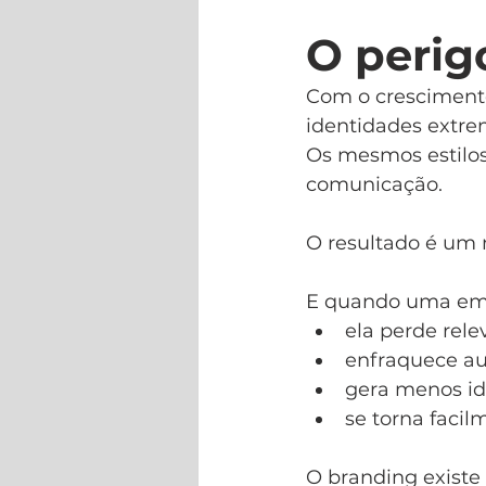
O perig
Com o cresciment
identidades extr
Os mesmos estilos
comunicação.
O resultado é um
E quando uma emp
ela perde rele
enfraquece au
gera menos id
se torna facil
O branding existe 