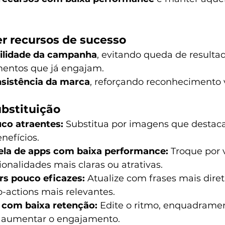
r recursos de sucesso
ilidade da campanha
, evitando queda de resulta
ementos que já engajam.
sistência da marca
, reforçando reconhecimento v
ubstituição
co atraentes:
 Substitua por imagens que desta
nefícios.
ela de apps com baixa performance:
 Troque por 
nalidades mais claras ou atrativas.
ers pouco eficazes:
 Atualize com frases mais dire
o-actions mais relevantes.
 com baixa retenção:
 Edite o ritmo, enquadrame
a aumentar o engajamento.