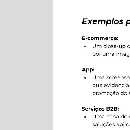
Exemplos p
E-commerce:
Um close-up d
por uma image
App:
Uma screensho
que evidencia
promoção do 
Serviços B2B:
Uma cena de d
soluções aplic