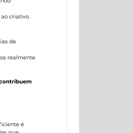
ando 
o criativo.
ias de 
sos realmente 
 contribuem 
iciente é 
les que 