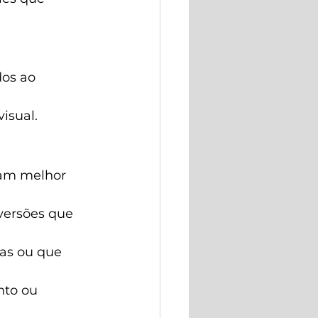
dos ao 
isual.
cam melhor 
versões que 
tas ou que 
nto ou 