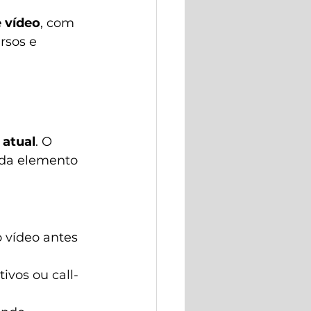
 vídeo
, com 
rsos e 
atual
. O 
ada elemento 
 vídeo antes 
ivos ou call-