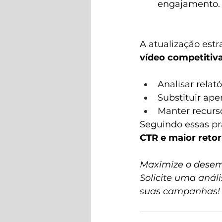
engajamento.
A atualização estra
vídeo competitiva
Analisar relat
Substituir ap
Manter recurs
Seguindo essas prá
CTR e maior reto
Maximize o desemp
Solicite uma anál
suas campanhas!