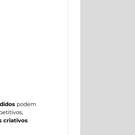
didos
 podem 
titivos, 
 criativos 