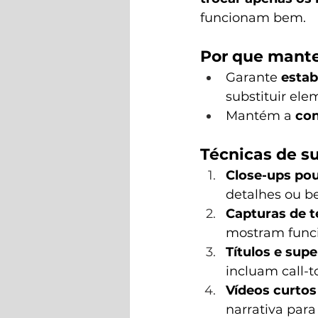
funcionam bem.
Por que mante
Garante 
estab
substituir el
Mantém a 
con
Técnicas de s
Close-ups pou
detalhes ou be
Capturas de t
mostram funcio
Títulos e sup
incluam call-t
Vídeos curtos
narrativa par