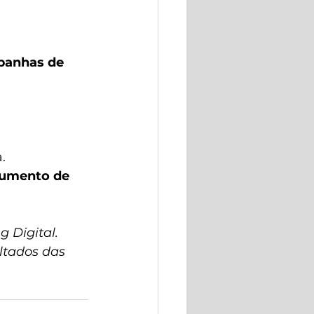
panhas de 
.
aumento de 
 Digital. 
ltados das 