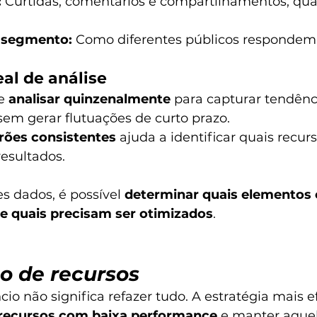
:
 Curtidas, comentários e compartilhamentos, qu
 segmento:
 Como diferentes públicos respondem a
al de análise
e 
analisar quinzenalmente
 para capturar tendênc
m gerar flutuações de curto prazo.
rões consistentes
 ajuda a identificar quais recur
esultados.
es dados, é possível 
determinar quais elementos
e quais precisam ser otimizados
.
ão de recursos
io não significa refazer tudo. A estratégia mais ef
 recursos com baixa performance
 e manter aque