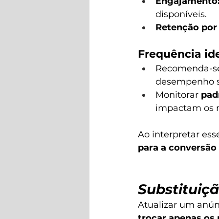
Engajamento
disponíveis.
Retenção por
Frequência ide
Recomenda-s
desempenho se
Monitorar 
pad
impactam os r
Ao interpretar ess
para a conversão 
Substituiç
Atualizar um anúnc
trocar apenas os